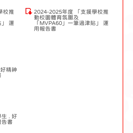
援學校推
2024-2025年度 「支援學校推
動校園體育氛圍及
貼」 運
「MVPA60」一筆過津貼」 運
用報告書
. 好精神
書
生 . 好
報告書