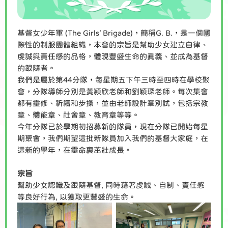
基督女少年軍 (The Girls’ Brigade)，簡稱G. B.，是一個國
際性的制服團體組織，本會的宗旨是幫助少女建立自律、
虔誠與責任感的品格，體現豐盛生命的真義、並成為基督
的跟隨者。
我們是屬於第44分隊，每星期五下午三時至四時在學校聚
會，分隊導師分別是黃頴欣老師和劉穎琛老師。每次集會
都有靈修、祈禱和步操，並由老師設計章別試，包括宗教
章、體能章、社會章、教育章等等。
今年分隊已於學期初招募新的隊員，現在分隊已開始每星
期聚會，我們期望這批新隊員加入我們的基督大家庭，在
這新的學年，在靈命裏茁壯成長。
宗旨
幫助少女認識及跟隨基督, 同時藉著虔誠、自制、責任感
等良好行為, 以獲取更豐盛的生命。