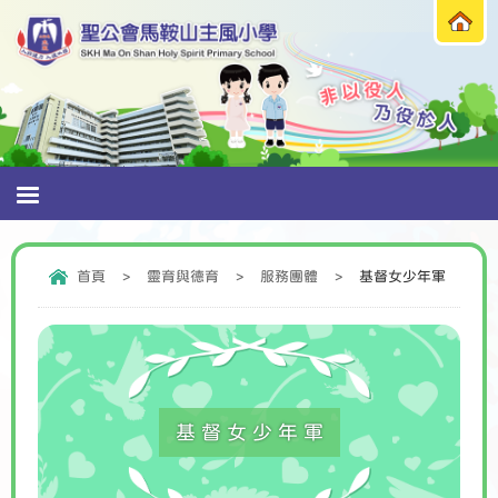
首頁
>
靈育與德育
>
服務團體
>
基督女少年軍
基督女少年軍