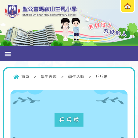
首頁
>
學生表現
>
學生活動
>
乒乓球
乒乓球