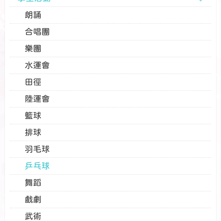
朗誦
合唱團
樂團
水運會
田徑
陸運會
籃球
排球
羽毛球
乒乓球
舞蹈
戲劇
武術