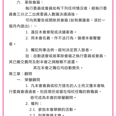
六. 革除會籍：
執行委員或會員如有下列任何情況者，經執行委
員會三分之二出席委員人數議決通過後，
可向其警告或開除其會籍 (如有異議者，須於一
個月內提出)：－
1. 違反本會章程或決議案者。
2. 用本會名義，作不法行為，損壞本會聲譽
者。
3. 觸犯刑事法例，經判決定罪入獄者。
註：自動退會或被革除會籍之執行委員或會員，
其已繳交費用及對本會之捐贈概不退還。
其在本會之職位均自動喪失。
第三章：顧問
一. 榮譽顧問
1. 凡本會會員或校方提名的人士而又獲本會執
行委員會通過者，包括現任或曾在母校任職的教職員，
皆可成為本會的榮譽顧問。
2. 權利：
2.1. 參加本會舉辦的活動。
2.2. 列席會員大會。