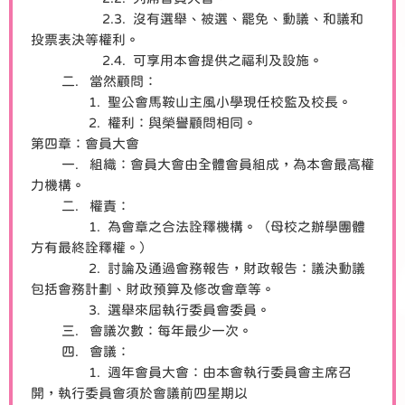
2.3. 沒有選舉、被選、罷免、動議、和議和
投票表決等權利。
2.4. 可享用本會提供之福利及設施。
二. 當然顧問：
1. 聖公會馬鞍山主風小學現任校監及校長。
2. 權利：與榮譽顧問相同。
第四章：會員大會
一. 組織：會員大會由全體會員組成，為本會最高權
力機構。
二. 權責：
1. 為會章之合法詮釋機構。（母校之辦學團體
方有最終詮釋權。）
2. 討論及通過會務報告，財政報告：議決動議
包括會務計劃、財政預算及修改會章等。
3. 選舉來屆執行委員會委員。
三. 會議次數：每年最少一次。
四. 會議：
1. 週年會員大會：由本會執行委員會主席召
開，執行委員會須於會議前四星期以