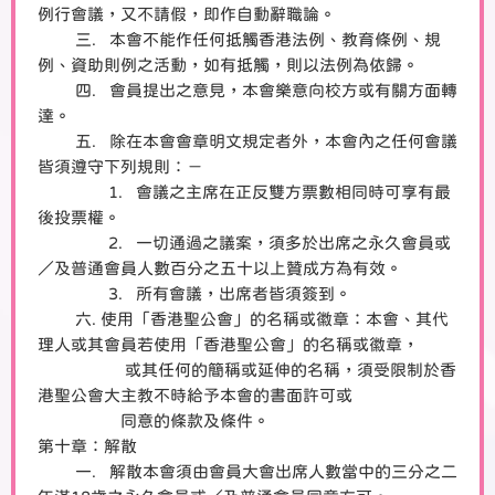
例行會議，又不請假，即作自動辭職論。
三. 本會不能作任何抵觸香港法例、教育條例、規
例、資助則例之活動，如有抵觸，則以法例為依歸。
四. 會員提出之意見，本會樂意向校方或有關方面轉
達。
五. 除在本會會章明文規定者外，本會內之任何會議
皆須遵守下列規則：－
1. 會議之主席在正反雙方票數相同時可享有最
後投票權。
2. 一切通過之議案，須多於出席之永久會員或
／及普通會員人數百分之五十以上贊成方為有效。
3. 所有會議，出席者皆須簽到。
六. 使用「香港聖公會」的名稱或徽章：本會、其代
理人或其會員若使用「香港聖公會」的名稱或徽章，
或其任何的簡稱或延伸的名稱，須受限制於香
港聖公會大主教不時給予本會的書面許可或
同意的條款及條件。
第十章：解散
一. 解散本會須由會員大會出席人數當中的三分之二