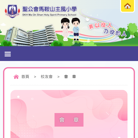
首頁
>
校友會
>
會 章
會 章