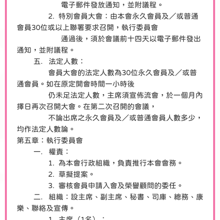
電子郵件發放通知，並附議程。
2. 特別會員大會：由本會永久會員及／或普通
會員30位或以上聯署要求召開，執行委員會
通過後，須於會議前十四天以電子郵件發出
通知，並附議程。
五. 法定人數：
會員大會的法定人數為30位永久會員及／或普
通會員。如在原定開會時間一小時後
仍未足法定人數，主席須宣佈流會，於一個月內
擇日再次召開大會。在第二次召開的會議，
不論出席之永久會員及／或普通會員人數多少，
均作法定人數論。
第五章：執行委員會
一. 權責：
1. 為本會行政組織，負責推行本會會務。
2. 草擬提案。
3. 審核會員申請入會及榮譽顧問的委任。
二. 組織：設主席、副主席、秘書、司庫、總務、康
樂、聯絡及宣傳。
1. 主席（1名）：