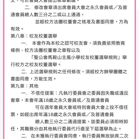
文，可於會員大會提出修章動議。
二. 修改會章須出席會員大會之永久會員或／及普
通會員總人數三分之二或以上通過，
並經校方法團校董會之核准及書面同意，方為
有效。
第八章：校友校董選舉
一. 本會作為本校之認可校友會，須負責依照教育
條例、校方法團校董會之章程以及
「聖公會馬鞍山主風小學校友校董選舉規則」舉
行校方之校友校董選舉。
二. 上述選舉規則之任何修改，須經校方辦學團體之
書面同意，方能生效。
第九章：其他
一. 不信任提案：凡執行委員會之委員因失職或違反
會章，本會年滿18歲之永久會員或／及普通會員
可在週年會員大會或特別會員大會上投不信任
票，如經出席年滿18歲之永久會員或／及普通會員
總人數三分之二通過提案，該委員必須即時卸
任，其職務分由其他執行委員代行直至下屆選舉為止。
二. 在未獲執行委員會同意，執行委員無故缺席二次