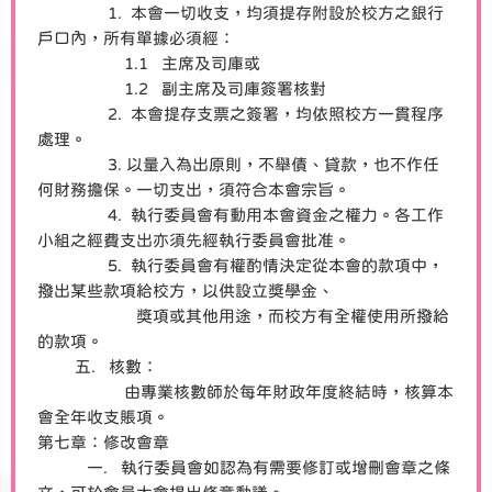
1. 本會一切收支，均須提存附設於校方之銀行
戶口內，所有單據必須經：
1.1 主席及司庫或
1.2 副主席及司庫簽署核對
2. 本會提存支票之簽署，均依照校方一貫程序
處理。
3. 以量入為出原則，不舉債、貸款，也不作任
何財務擔保。一切支出，須符合本會宗旨。
4. 執行委員會有動用本會資金之權力。各工作
小組之經費支出亦須先經執行委員會批准。
5. 執行委員會有權酌情決定從本會的款項中，
撥出某些款項給校方，以供設立獎學金、
獎項或其他用途，而校方有全權使用所撥給
的款項。
五. 核數：
由專業核數師於每年財政年度終結時，核算本
會全年收支賬項。
第七章：修改會章
一. 執行委員會如認為有需要修訂或增刪會章之條